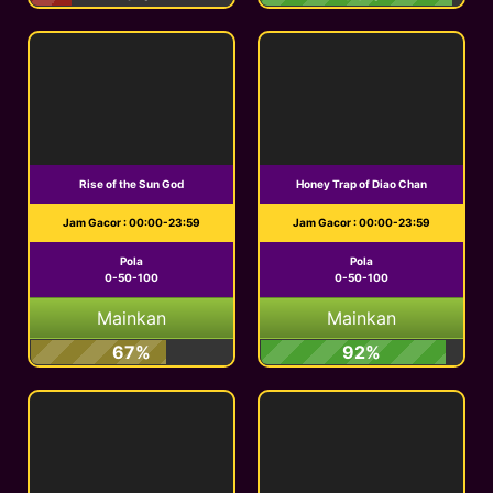
Rise of the Sun God
Honey Trap of Diao Chan
Jam Gacor : 00:00-23:59
Jam Gacor : 00:00-23:59
Pola
Pola
0-50-100
0-50-100
Mainkan
Mainkan
67%
92%