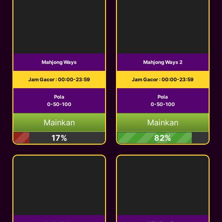
Mahjong Ways
Mahjong Ways 2
Jam Gacor : 00:00-23:59
Jam Gacor : 00:00-23:59
Pola
Pola
0-50-100
0-50-100
Mainkan
Mainkan
17%
82%