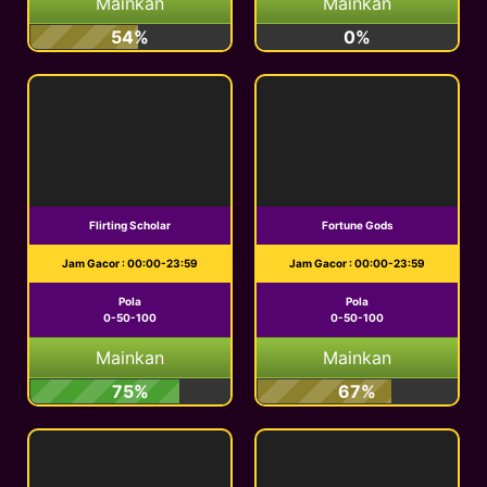
Mainkan
Mainkan
54%
0%
Flirting Scholar
Fortune Gods
Jam Gacor : 00:00-23:59
Jam Gacor : 00:00-23:59
Pola
Pola
0-50-100
0-50-100
Mainkan
Mainkan
75%
67%