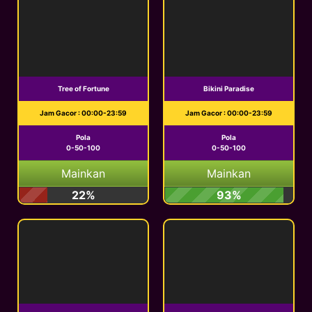
Tree of Fortune
Bikini Paradise
Jam Gacor : 00:00-23:59
Jam Gacor : 00:00-23:59
Pola
Pola
0-50-100
0-50-100
Mainkan
Mainkan
22%
93%