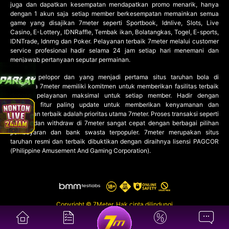
juga dan dapatkan kesempatan mendapatkan promo menarik, hanya
dengan 1 akun saja setiap member berkesempatan memainkan semua
game yang disajikan 7meter seperti Sportbook, Idnlive, Slots, Live
Casino, E-Lottery, IDNRaffle, Tembak ikan, Bolatangkas, Togel, E-sports,
IDNTrade, Idnrng dan Poker. Pelayanan terbaik 7meter melalui customer
service profesional hadir selama 24 jam setiap hari menemani dan
menjawab pertanyaan seputar permainan.
Sebagai pelopor dan yang menjadi pertama situs taruhan bola di
Indonesia 7meter memiliki komitmen untuk memberikan fasilitas terbaik
dengan pelayanan maksimal untuk setiap member. Hadir dengan
berbagai fitur paling update untuk memberikan kenyamanan dan
keamanan terbaik adalah prioritas utama 7meter. Proses transaksi seperti
deposit dan withdraw di 7meter sangat cepat dengan berbagai pilihan
pembayaran dan bank swasta terpopuler. 7meter merupakan situs
taruhan resmi dan terbaik dibuktikan dengan diraihnya lisensi PAGCOR
(Philippine Amusement And Gaming Corporation).
Copyright © 7Meter. Hak cipta dilindungi