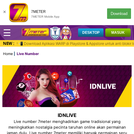
×
7METER
Download
7METER Mobile App
☰
DESKTOP
MASUK
NEW :
G ! 📲 Download Aplikasi WARP di Playstore & Appstore untuk anti blokir li
Home
Live Number
IDNLIVE
Live number 7meter menghadirkan game tradisional yang
meningkatkan nostalgia pecinta taruhan online akan permainan
jaman dulu. Live number 7meter memiliki banyak permainan seru