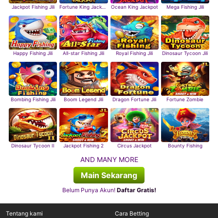
Jackpot Fishing Jili
Fortune King Jackpot
Ocean King Jackpot
Mega Fishing Jili
Happy Fishing Jili
All-star Fishing Jili
Royal Fishing Jili
Dinosaur Tycoon Jili
Bombing Fishing Jili
Boom Legend Jili
Dragon Fortune Jili
Fortune Zombie
Dinosaur Tycoon II
Jackpot Fishing 2
Circus Jackpot
Bounty Fishing
AND MANY MORE
Main Sekarang
Belum Punya Akun!
Daftar Gratis!
Tentang kami
Cara Betting