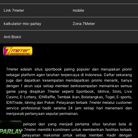
Link 7meter
mobile
kalkulator-mix-parlay
Zona 7Meter
Anti Blokir
7meter
adalah situs sportbook paling populer dan merupakan pionir
sebagai platform agen taruhan terpercaya di Indonesia. Daftar sekarang
juga dan dapatkan kesempatan mendapatkan promo menarik, hanya
dengan 1 akun saja setiap member berkesempatan memainkan semua
game yang disajikan 7meter seperti Sportbook, Idnlive, Slots, Live
Casino, E-Lottery, IDNRaffle, Tembak ikan, Bolatangkas, Togel, E-sports,
IDNTrade, Idnrng dan Poker. Pelayanan terbaik 7meter melalui customer
service profesional hadir selama 24 jam setiap hari menemani dan
menjawab pertanyaan seputar permainan.
Sebagai pelopor dan yang menjadi pertama situs taruhan bola di
Indonesia 7meter memiliki komitmen untuk memberikan fasilitas terbaik
dengan pelayanan maksimal untuk setiap member. Hadir dengan