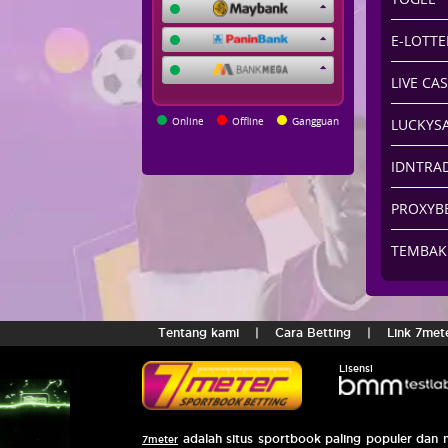
E-LOTTE
LIVE CA
Online
Offline
Gangguan
LUCKYS
IDNTRA
PROXYB
TEMBAK
Tentang kami
|
Cara Betting
|
Link 7met
Lisensi
adalah situs sportbook paling populer dan m
7meter