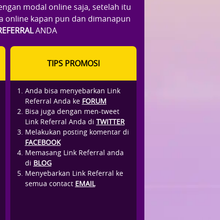
ngan modal online saja, setelah itu
ra online kapan pun dan dimanapun
REFERRAL
ANDA
TIPS PROMOSI
Anda bisa menyebarkan Link
Referral Anda ke
FORUM
Bisa juga dengan men-tweet
Link Referral Anda di
TWITTER
Melakukan posting komentar di
FACEBOOK
Memasang Link Referral anda
di
BLOG
Menyebarkan Link Referral ke
semua contact
EMAIL