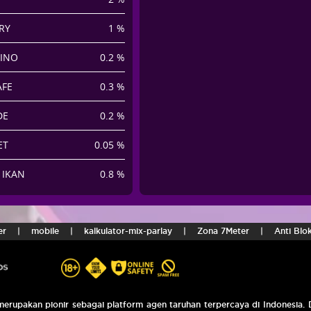
RY
1 %
SINO
0.2 %
AFE
0.3 %
DE
0.2 %
ET
0.05 %
 IKAN
0.8 %
er
|
mobile
|
kalkulator-mix-parlay
|
Zona 7Meter
|
Anti Blok
erupakan pionir sebagai platform agen taruhan terpercaya di Indonesia. 