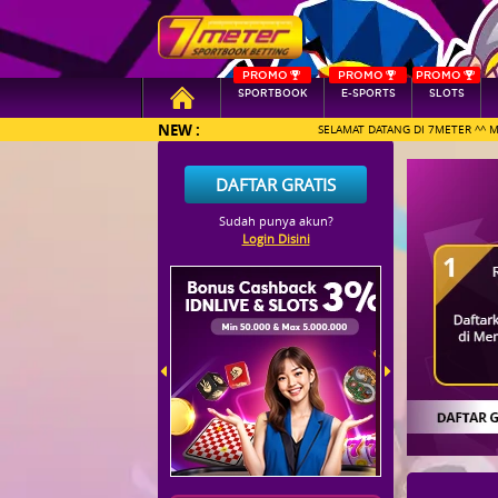
PROMO
PROMO
PROMO
SPORTBOOK
E-SPORTS
SLOTS
NEW :
SELAMAT DATANG DI 7METER ^^ MINIMAL
DAFTAR GRATIS
Sudah punya akun?
Login Disini