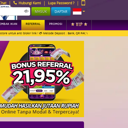
|
|
|
Chat
Hubungi Kami
Lupa Password ?
DAFTAR
EMBAK IKAN
REFERRAL
PROMOSI
untuk anti blokir link ! 💳 Metode Deposit : Bank, QR PAY, Virtual Account, Voucher88